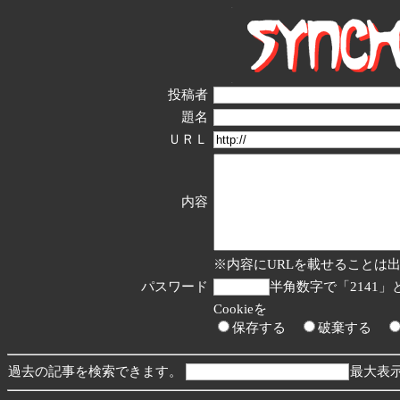
投稿者
題名
ＵＲＬ
内容
※内容にURLを載せることは
パスワード
半角数字で「2141
Cookieを
保存する
破棄する
過去の記事を検索できます。
最大表