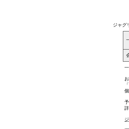
ジャグ
一
お
「
個
予
詳
ジ