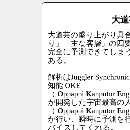
大道
大道芸の盛り上がり具
り」「主な客層」の四
完全に予測できてしま
ある。
解析はJuggler Synch
知能 OKE
（
O
ppappi
K
anputor
E
ng
が開発した宇宙最高の人工
（
O
ppappi
K
anputor
E
ng
が行い、瞬時に予測を
バイスしてくれる。